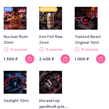
RUS
НОВИНКА!
Nuclear Rush
Iron Fist Raw
Twisted Beast
30ml
24ml
Original 10ml
В наличии
В наличии
В наличии
1 300 ₽
2 400 ₽
1 000 ₽
Sexlight 10ml
Ингалятор
двойной для