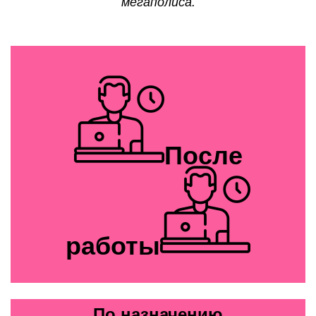
мегаполиса.
После
работы
По назначению