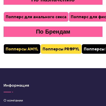
Попперс для анального секса
Попперс для фис
По Брендам
Попперсы AMYL
Попперсы PR
☢️
PYL
Попперсы 
Информация
О компании