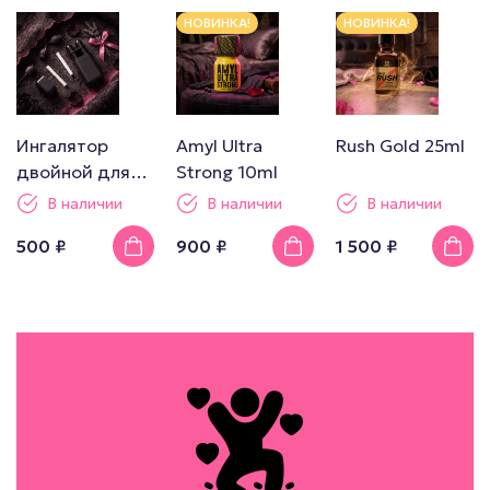
НОВИНКА!
НОВИНКА!
Ингалятор
Amyl Ultra
Rush Gold 25ml
двойной для
Strong 10ml
попперсов
В наличии
В наличии
В наличии
500 ₽
900 ₽
1 500 ₽