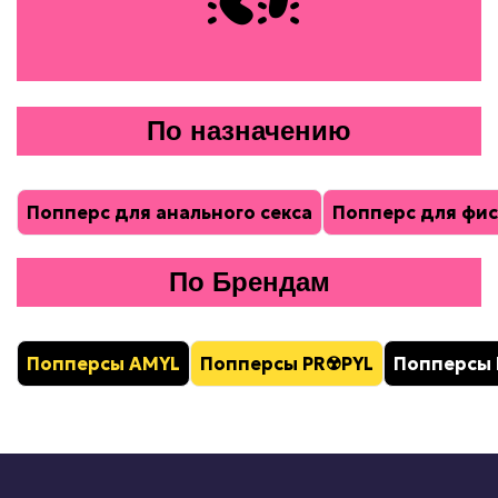
По назначению
Попперс для анального секса
Попперс для фис
По Брендам
Попперсы AMYL
Попперсы PR
☢️
PYL
Попперсы 