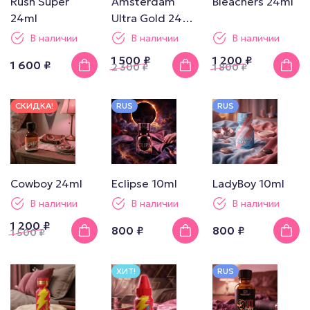
Rush Super
Amsterdam
Bleachers 24ml
24ml
Ultra Gold 24ml
Boxed
В наличии
В наличии
В наличии
1 500 ₽
1 200 ₽
1 600 ₽
2 300
₽
1 800
₽
СКИДКА!
RUS
RUS
Cowboy 24ml
Eclipse 10ml
LadyBoy 10ml
В наличии
В наличии
В наличии
1 200 ₽
800 ₽
800 ₽
1 500
₽
ХИТ!
RUS