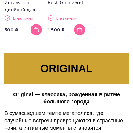
Ингалятор
Rush Gold 25ml
двойной для
попперсов
В наличии
В наличии
500 ₽
1 500 ₽
ORIGINAL
Original — классика, рожденная в ритме
большого города
В сумасшедшем темпе мегаполиса, где
случайные встречи превращаются в страстные
ночи, а интимные моменты становятся